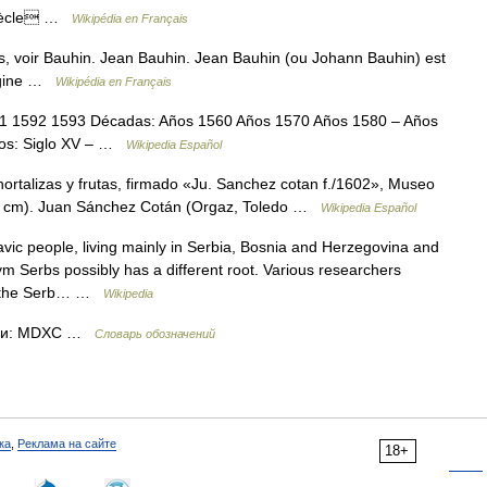
 siècle …
Wikipédia en Français
, voir Bauhin. Jean Bauhin. Jean Bauhin (ou Johann Bauhin) est
rigine …
Wikipédia en Français
1 1592 1593 Décadas: Años 1560 Años 1570 Años 1580 – Años
los: Siglo XV – …
Wikipedia Español
rtalizas y frutas, firmado «Ju. Sanchez cotan f./1602», Museo
 89 cm). Juan Sánchez Cotán (Orgaz, Toledo …
Wikipedia Español
ic people, living mainly in Serbia, Bosnia and Herzegovina and
 Serbs possibly has a different root. Various researchers
 of the Serb… …
Wikipedia
ами: MDXC …
Словарь обозначений
ка
,
Реклама на сайте
18+