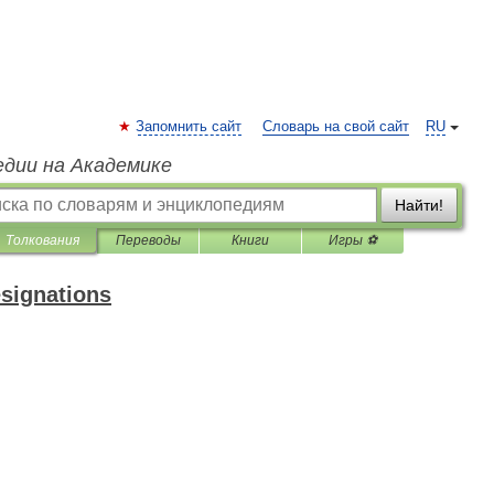
Запомнить сайт
Словарь на свой сайт
RU
едии на Академике
Найти!
Толкования
Переводы
Книги
Игры ⚽
esignations