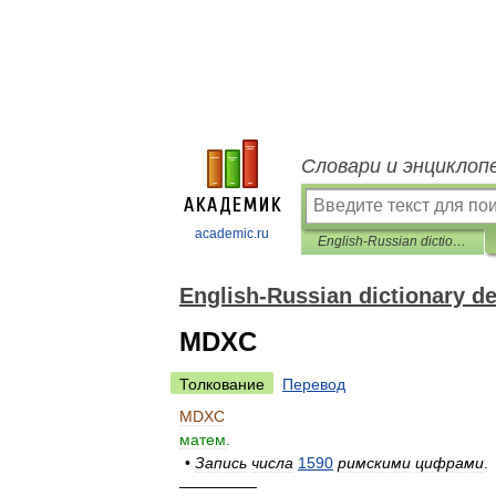
Словари и энциклоп
academic.ru
English-Russian dictionary designations
English-Russian dictionary d
MDXC
Толкование
Перевод
MDXC
матем
.
•
Запись
числа
1590
римскими
цифрами
.
—————