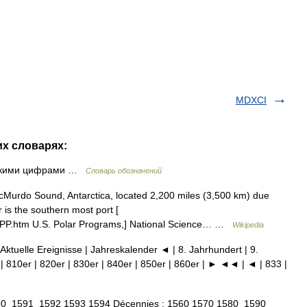
MDXCI
их словарях:
мскими цифрами …
Словарь обозначений
cMurdo Sound, Antarctica, located 2,200 miles (3,500 km) due
is the southern most port [
0OPP.htm U.S. Polar Programs,] National Science… …
Wikipedia
 Aktuelle Ereignisse | Jahreskalender ◄ | 8. Jahrhundert | 9.
| 810er | 820er | 830er | 840er | 850er | 860er | ► ◄◄ | ◄ | 833 |
90 1591 1592 1593 1594 Décennies : 1560 1570 1580 1590