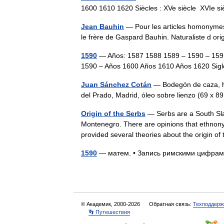
1600 1610 1620 Siècles : XVe siècle XVIe
Jean Bauhin
— Pour les articles homonymes
le frère de Gaspard Bauhin. Naturaliste d o
1590
— Años: 1587 1588 1589 – 1590 – 159
1590 – Años 1600 Años 1610 Años 1620 Sig
Juan Sánchez Cotán
— Bodegón de caza, ho
del Prado, Madrid, óleo sobre lienzo (69 x
Origin of the Serbs
— Serbs are a South Slav
Montenegro. There are opinions that ethnonym
provided several theories about the origin
1590
— матем. • Запись римскими цифр
© Академик, 2000-2026
Обратная связь:
Техподдерж
👣 Путешествия