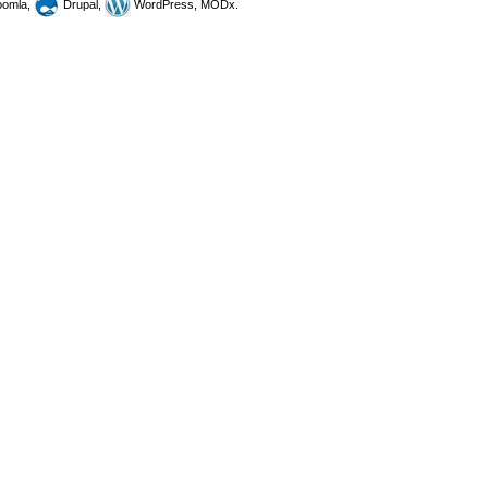
omla,
Drupal,
WordPress, MODx.